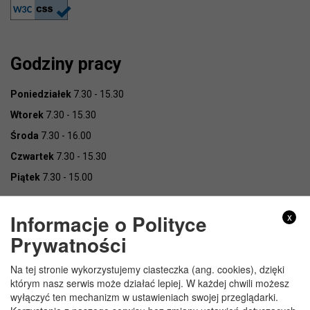
Godziny pracy
Poniedziałek
7.30 - 15.30
Wtorek
7.30 - 15.30
Środa
7.30 - 16.00
Czwartek
7.30 - 15.30
Piątek
7.30 - 15.00
Informacje o Polityce
x
Prywatności
Na tej stronie wykorzystujemy ciasteczka (ang. cookies), dzięki
Copyright © Urząd Gminy Wojcieszków
którym nasz serwis może działać lepiej. W każdej chwili możesz
wyłączyć ten mechanizm w ustawieniach swojej przeglądarki.