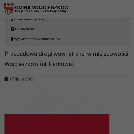
Przejdź do menu
Przejdź do stopki strony
Przejdź do głównej treści strony
GMINA WOJCIESZKÓW
Oficjalny serwis internetowy gminy
Czytaj artykuł (lektor)
Drukuj stronę
Wyświetl stronę w formacie PDF
Przebudowa drogi wewnętrznej w miejscowości
Wojcieszków (ul. Parkowa)
17 lipca 2023