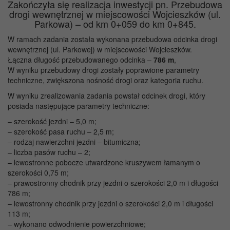
Zakończyła się realizacja inwestycji pn. Przebudowa
drogi wewnętrznej w miejscowości Wojcieszków (ul.
Parkowa) – od km 0+059 do km 0+845.
W ramach zadania została wykonana przebudowa odcinka drogi
wewnętrznej (ul. Parkowej) w miejscowości Wojcieszków.
Łączna długość przebudowanego odcinka –
786 m
,
W wyniku przebudowy drogi zostały poprawione parametry
techniczne, zwiększona nośność drogi oraz kategoria ruchu.
W wyniku zrealizowania zadania powstał odcinek drogi, który
posiada następujące parametry techniczne:
– szerokość jezdni – 5,0 m;
– szerokość pasa ruchu – 2,5 m;
– rodzaj nawierzchni jezdni – bitumiczna;
– liczba pasów ruchu – 2;
– lewostronne pobocze utwardzone kruszywem łamanym o
szerokości 0,75 m;
– prawostronny chodnik przy jezdni o szerokości 2,0 m i długości
786 m;
– lewostronny chodnik przy jezdni o szerokości 2,0 m i długości
113 m;
– wykonano odwodnienie powierzchniowe;