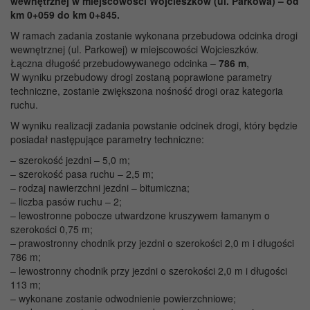
wewnętrznej w miejscowości Wojcieszków (ul. Parkowa) – od
km 0+059 do km 0+845.
W ramach zadania zostanie wykonana przebudowa odcinka drogi
wewnętrznej (ul. Parkowej) w miejscowości Wojcieszków.
Łączna długość przebudowywanego odcinka –
786 m
,
W wyniku przebudowy drogi zostaną poprawione parametry
techniczne, zostanie zwiększona nośność drogi oraz kategoria
ruchu.
W wyniku realizacji zadania powstanie odcinek drogi, który będzie
posiadał następujące parametry techniczne:
– szerokość jezdni – 5,0 m;
– szerokość pasa ruchu – 2,5 m;
– rodzaj nawierzchni jezdni – bitumiczna;
– liczba pasów ruchu – 2;
– lewostronne pobocze utwardzone kruszywem łamanym o
szerokości 0,75 m;
– prawostronny chodnik przy jezdni o szerokości 2,0 m i długości
786 m;
– lewostronny chodnik przy jezdni o szerokości 2,0 m i długości
113 m;
– wykonane zostanie odwodnienie powierzchniowe;