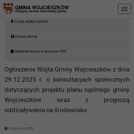
Przejdź do menu
Przejdź do stopki strony
Przejdź do głównej treści strony
GMINA WOJCIESZKÓW
Togg
Oficjalny serwis internetowy gminy
navig
Czytaj artykuł (lektor)
Drukuj stronę
Wyświetl stronę w formacie PDF
Ogłoszenie Wójta Gminy Wojcieszków z dnia
29.12.2025 r. o konsultacjach społecznych
dotyczących projektu planu ogólnego gminy
Wojcieszków wraz z prognozą
oddziaływania na środowisko
29 grudnia 2025