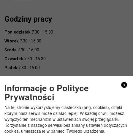
Godziny pracy
Poniedziałek
7.30 - 15.30
Wtorek
7.30 - 15.30
Środa
7.30 - 16.00
Czwartek
7.30 - 15.30
Piątek
7.30 - 15.00
Informacje o Polityce
x
Prywatności
Na tej stronie wykorzystujemy ciasteczka (ang. cookies), dzięki
Copyright © Urząd Gminy Wojcieszków
którym nasz serwis może działać lepiej. W każdej chwili możesz
wyłączyć ten mechanizm w ustawieniach swojej przeglądarki.
Korzystanie z naszego serwisu bez zmiany ustawień dotyczących
cookies, umieszcza je w pamięci Twojego urządzenia.