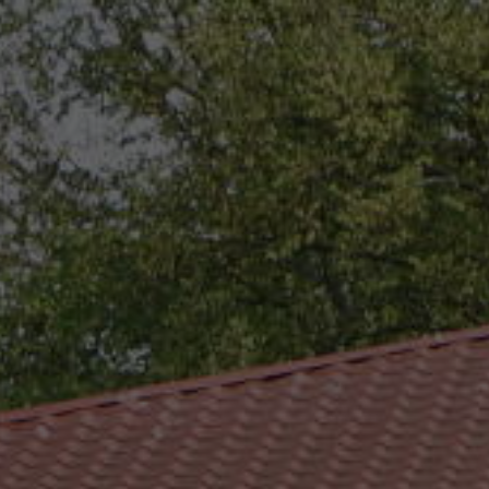
eszków
(0-25) 755 41 01
urzad_gminy@wojcieszkow.pl