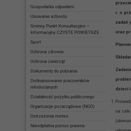
przeciw
Gospodarka odpadami
r. o p
Usuwanie azbestu
zadań
Gminny Punkt Konsultacyjno –
oraz p
Informacyjny CZYSTE POWIETRZE
Sport
Planow
Ochrona zdrowia
Składa
Ochrona zwierząt
Zadanie
Dokumenty do pobrania
proble
Dofinansowanie pracowników
młodocianych
dzieci 
Działalność pożytku publicznego
Prowadz
Organizacje pozarządowe (NGO)
na całe
Ostrzeżenia meteo
(ukieru
Nieodpłatna pomoc prawna
rekomen