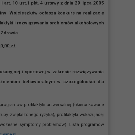
 art. 10 ust.1 pkt. 4 ustawy z dnia 29 lipca 2005
 Gminy Wojcieszków
ogłasza konkurs na realizację
ilaktyki i rozwiązywania problemów alkoholowych
 Zdrowia.
0,00 zł.
dukacyjnej i sportowej w zakresie rozwiązywania
eżnieniom behawioralnym w szczególności dla
rogramów profilaktyki uniwersalnej (ukierunkowane
grupy zwiększonego ryzyka), profilaktyki wskazującej
ce wczesne symptomy problemów). Lista programów
wane.pl
.