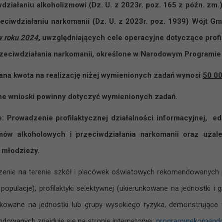
działaniu alkoholizmowi (Dz. U. z 2023r. poz. 165 z późn. zm.) i
rzeciwdziałaniu narkomanii (Dz. U. z 2023r. poz. 1939) Wójt
w roku 2024
, uwzględniających cele operacyjne dotyczące prof
rzeciwdziałania narkomanii, określone w Narodowym Programie
ana kwota na realizację niżej wymienionych zadań wynosi
50 00
ne wnioski powinny dotyczyć wymienionych zadań.
: Prowadzenie profilaktycznej działalności informacyjnej, e
mów alkoholowych i przeciwdziałania narkomanii oraz uzal
i młodzieży.
enie na terenie szkół i placówek oświatowych rekomendowanych p
 populacje), profilaktyki selektywnej (ukierunkowane na jednostki i 
nkowane na jednostki lub grupy wysokiego ryzyka, demonstrują
dowanych znajduje się na stronie internetowej:
programyrekomendo