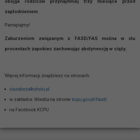
obojga rodziców przynajmniej trzy miesiące przed
zapłodnieniem
.
Pamiętajmy!
Zaburzeniom związanym z FASD/FAS można w stu
procentach zapobiec zachowując abstynencję w ciąży.
Więcej informacji znajdziesz na stronach:
ciazabezalkoholu.pl
w zakładce
Wiedza
na stronie
kcpu.gov.pl/fasd/
na Facebook KCPU