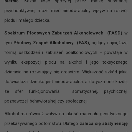
piersią.
Każda ilość spożytej przez matkę substancji
psychoaktywnej może mieć nieodwracalny wpływ na rozwój
płodu i małego dziecka.
Spektrum Płodowych Zaburzeń Alkoholowych (FASD)
w
tym
Płodowy Zespół Alkoholowy (FAS),
będący najcięższą
formą uszkodzeń i zaburzeń poalkoholowych – powstaje w
wyniku ekspozycji płodu na alkohol i jego toksycznego
działania na rozwijający się organizm. Większość szkód jakie
doświadcza dziecko jest nieodwracalna, a dotyczą one każdej
ze sfer funkcjonowania: somatycznej, psychicznej,
poznawczej, behawioralnej czy społecznej.
Alkohol ma również wpływ na jakość materiału genetycznego
przekazywanego potomstwu. Dlatego
zaleca się abstynencję