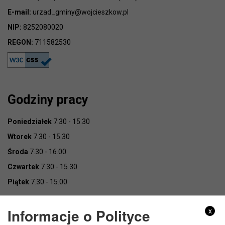
E-mail:
urzad_gminy@wojcieszkow.pl
NIP:
8252080020
REGON:
711582530
Godziny pracy
Poniedziałek
7.30 - 15.30
Wtorek
7.30 - 15.30
Środa
7.30 - 16.00
Czwartek
7.30 - 15.30
Piątek
7.30 - 15.00
Informacje o Polityce
x