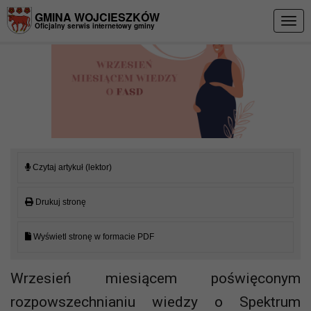
Przejdź do menu
Przejdź do stopki strony
Przejdź do głównej treści strony
GMINA WOJCIESZKÓW
Togg
Oficjalny serwis internetowy gminy
navig
Czytaj artykuł (lektor)
Drukuj stronę
Wyświetl stronę w formacie PDF
Wrzesień miesiącem poświęconym
rozpowszechnianiu wiedzy o Spektrum