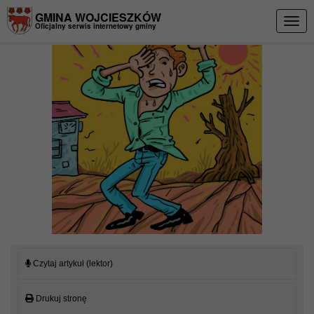
Przejdź do menu
Przejdź do stopki strony
Przejdź do głównej treści strony
GMINA WOJCIESZKÓW
Togg
Oficjalny serwis internetowy gminy
navig
Czytaj artykuł (lektor)
Drukuj stronę