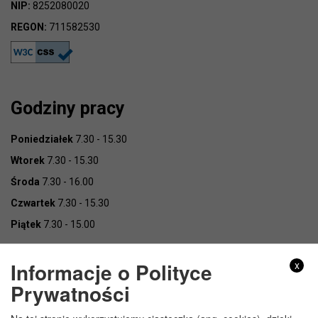
NIP:
8252080020
REGON:
711582530
Godziny pracy
Poniedziałek
7.30 - 15.30
Wtorek
7.30 - 15.30
Środa
7.30 - 16.00
Czwartek
7.30 - 15.30
Piątek
7.30 - 15.00
Informacje o Polityce
x
Prywatności