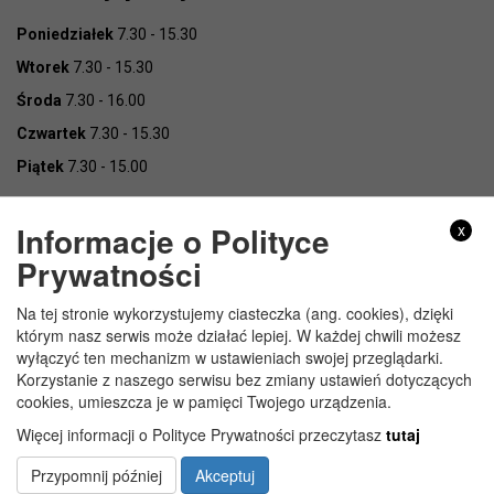
Poniedziałek
7.30 - 15.30
Wtorek
7.30 - 15.30
Środa
7.30 - 16.00
Czwartek
7.30 - 15.30
Piątek
7.30 - 15.00
Informacje o Polityce
x
Prywatności
Na tej stronie wykorzystujemy ciasteczka (ang. cookies), dzięki
Copyright © Urząd Gminy Wojcieszków
którym nasz serwis może działać lepiej. W każdej chwili możesz
wyłączyć ten mechanizm w ustawieniach swojej przeglądarki.
Korzystanie z naszego serwisu bez zmiany ustawień dotyczących
cookies, umieszcza je w pamięci Twojego urządzenia.
Więcej informacji o Polityce Prywatności przeczytasz
tutaj
Przypomnij później
Akceptuj