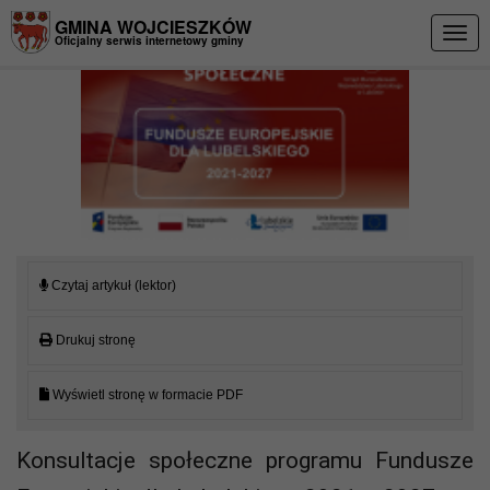
Przejdź do menu
Przejdź do stopki strony
Przejdź do głównej treści strony
GMINA WOJCIESZKÓW
Togg
Oficjalny serwis internetowy gminy
navig
Czytaj artykuł (lektor)
Drukuj stronę
Wyświetl stronę w formacie PDF
Konsultacje społeczne programu Fundusze