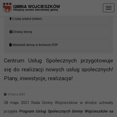
Przejdź do menu
Przejdź do stopki strony
Przejdź do głównej treści strony
GMINA WOJCIESZKÓW
Togg
Oficjalny serwis internetowy gminy
navig
Czytaj artykuł (lektor)
Drukuj stronę
Wyświetl stronę w formacie PDF
Centrum Usług Społecznych przygotowuje
się do realizacji nowych usług społecznych!
Plany, inwestycje, realizacja!
10 lipca 2021
28 maja 2021 Rada Gminy Wojcieszków w drodze uchwały
przyjęła
Program Usług Społecznych Gminy Wojcieszków na