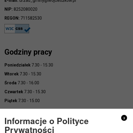
E-mail:
urzad_gminy@wojcieszkow.pl
NIP:
8252080020
REGON:
711582530
Godziny pracy
Poniedziałek
7.30 - 15.30
Wtorek
7.30 - 15.30
Środa
7.30 - 16.00
Czwartek
7.30 - 15.30
Piątek
7.30 - 15.00
Informacje o Polityce
x
Prywatności