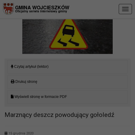
Przejdź do menu
Przejdź do stopki strony
Przejdź do głównej treści strony
GMINA WOJCIESZKÓW
Togg
Oficjalny serwis internetowy gminy
navig
Czytaj artykuł (lektor)
Drukuj stronę
Wyświetl stronę w formacie PDF
Marznący deszcz powodujący gołoledź
15 grudnia 2020