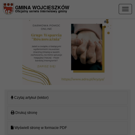
Przejdź do menu
Przejdź do stopki strony
Przejdź do głównej treści strony
GMINA WOJCIESZKÓW
Togg
Oficjalny serwis internetowy gminy
navig
Czytaj artykuł (lektor)
Drukuj stronę
Wyświetl stronę w formacie PDF