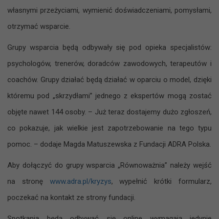
własnymi przeżyciami, wymienić doświadczeniami, pomysłami,
otrzymać wsparcie.
Grupy wsparcia będą odbywały się pod opieka specjalistów:
psychologów, trenerów, doradców zawodowych, terapeutów i
coachów. Grupy działać będą działać w oparciu o model, dzięki
któremu pod „skrzydłami” jednego z ekspertów mogą zostać
objęte nawet 144 osoby. – Już teraz dostajemy dużo zgłoszeń,
co pokazuje, jak wielkie jest zapotrzebowanie na tego typu
pomoc. – dodaje Magda Matuszewska z Fundacji ADRA Polska.
Aby dołączyć do grupy wsparcia „Równoważnia” należy wejść
na stronę
www.adra.pl/kryzys
, wypełnić krótki formularz,
poczekać na kontakt ze strony fundacji.
Spotkania będą odbywać się online wymagają jedynie