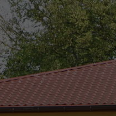
eszków
(0-25) 755 41 01
urzad_gminy@wojcieszkow.pl