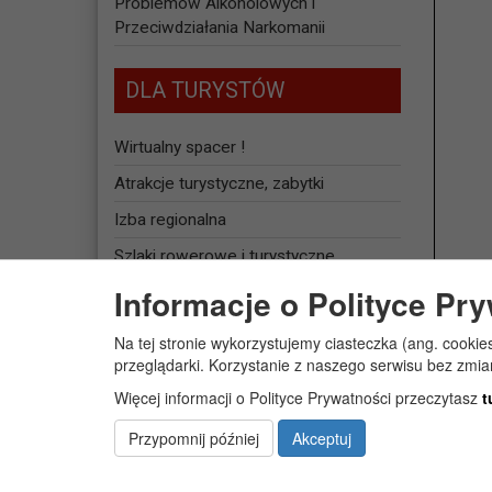
Problemów Alkoholowych i
Przeciwdziałania Narkomanii
DLA TURYSTÓW
Wirtualny spacer !
Atrakcje turystyczne, zabytki
Izba regionalna
Szlaki rowerowe i turystyczne
Informacje o Polityce Pr
Baza noclegowa
Na tej stronie wykorzystujemy ciasteczka (ang. cookie
JEDNOSTKI
przeglądarki. Korzystanie z naszego serwisu bez zmi
ORGANIZACYJNE
Więcej informacji o Polityce Prywatności przeczytasz
t
Żłobek Gminny „PUCHATEK”
Przypomnij później
Akceptuj
Centrum Usług Społecznych w