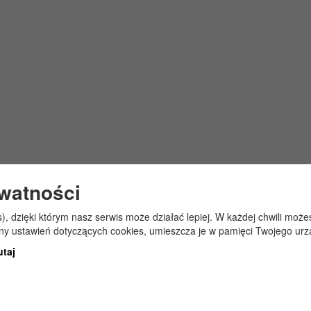
ywatności
s), dzięki którym nasz serwis może działać lepiej. W każdej chwili mo
any ustawień dotyczących cookies, umieszcza je w pamięci Twojego urz
utaj