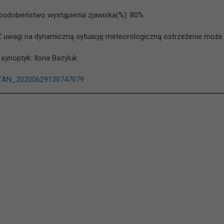
odobieństwo wystąpienia zjawiska(%): 80%
Z uwagi na dynamiczną sytuację meteorologiczną ostrzeżenie może 
 synoptyk: Ilona Bazyluk
AN_20200629130747079