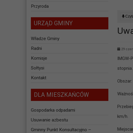
Przyroda
Czyta
URZĄD GMINY
Uwa
Władze Gminy
Radni
29 czer
Komisje
IMGW-P
Sołtysi
stopnia.
Kontakt
Obszar:
Ważność
DLA MIESZKAŃCÓW
Przebie
Gospodarka odpadami
km/h.
Usuwanie azbestu
Miejsca
Gminny Punkt Konsultacyjno –