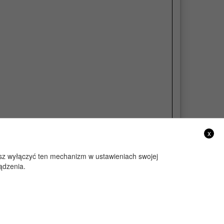
x
żesz wyłączyć ten mechanizm w ustawieniach swojej
ądzenia.