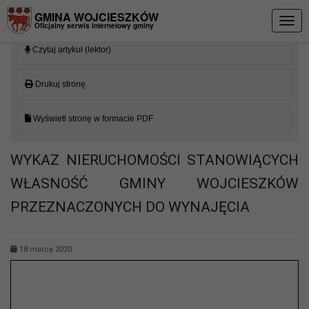
Przejdź do menu
Przejdź do stopki strony
Przejdź do głównej treści strony
GMINA WOJCIESZKÓW
Togg
Oficjalny serwis internetowy gminy
navig
Czytaj artykuł (lektor)
Drukuj stronę
Wyświetl stronę w formacie PDF
WYKAZ NIERUCHOMOŚCI STANOWIĄCYCH
WŁASNOŚĆ GMINY WOJCIESZKÓW
PRZEZNACZONYCH DO WYNAJĘCIA
18 marca 2020