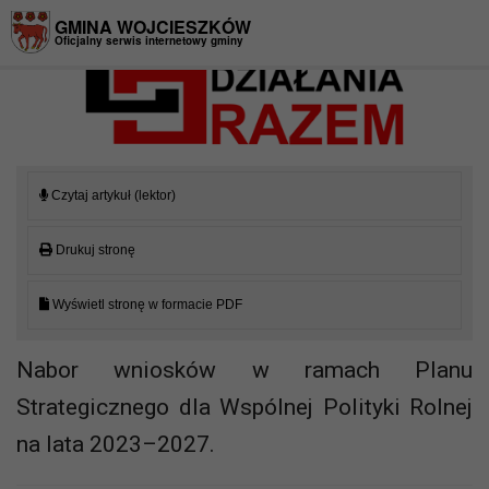
Przejdź do menu
Przejdź do stopki strony
Przejdź do głównej treści strony
GMINA WOJCIESZKÓW
Oficjalny serwis internetowy gminy
Czytaj artykuł (lektor)
Drukuj stronę
Wyświetl stronę w formacie PDF
Nabor wniosków w ramach Planu
Strategicznego dla Wspólnej Polityki Rolnej
na lata 2023–2027.