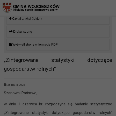
Przejdź do menu
Przejdź do stopki strony
Przejdź do głównej treści strony
GMINA WOJCIESZKÓW
Oficjalny serwis internetowy gminy
Czytaj artykuł (lektor)
Drukuj stronę
Wyświetl stronę w formacie PDF
„Zintegrowane statystyki dotyczące
gospodarstw rolnych”
28 maja 2026
Szanowni Państwo,
w dniu 1 czerwca br. rozpoczyna się badanie statystyczne
„Zintegrowane statystyki dotyczące gospodarstw rolnych”