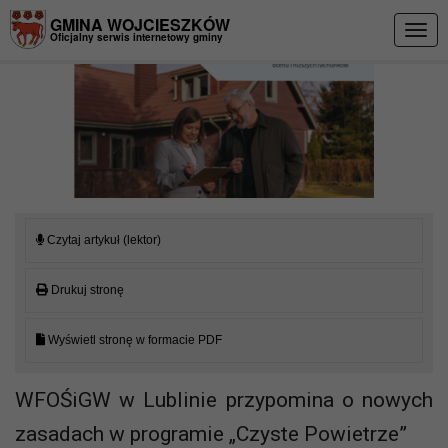
Przejdź do menu
Przejdź do stopki strony
Przejdź do głównej treści strony
GMINA WOJCIESZKÓW
Togg
Oficjalny serwis internetowy gminy
navig
Czytaj artykuł (lektor)
Drukuj stronę
Wyświetl stronę w formacie PDF
WFOŚiGW w Lublinie przypomina o nowych
zasadach w programie „Czyste Powietrze”