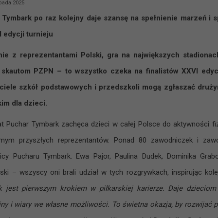
opada 2025
Tymbark po raz kolejny daje szansę na spełnienie marzeń i s
 edycji turnieju
nie z reprezentantami Polski, gra na największych stadion
u skautom PZPN – to wszystko czeka na finalistów XXVI edyc
ciele szkół podstawowych i przedszkoli mogą zgłaszać drużyn
kim dla dzieci.
at Puchar Tymbark zachęca dzieci w całej Polsce do aktywności fiz
mym przyszłych reprezentantów. Ponad 80 zawodniczek i zawod
icy Pucharu Tymbark. Ewa Pajor, Paulina Dudek, Dominika Grabo
ki – wszyscy oni brali udział w tych rozgrywkach, inspirując kole
 jest pierwszym krokiem w piłkarskiej karierze. Daje dzieciom
iny i wiary we własne możliwości. To świetna okazja, by rozwijać p