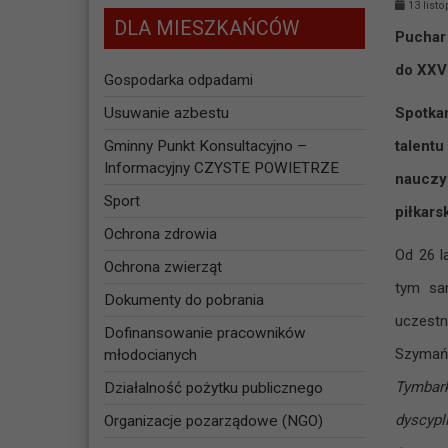
13 list
DLA MIESZKAŃCÓW
Puchar 
do XXVI
Gospodarka odpadami
Usuwanie azbestu
Spotka
Gminny Punkt Konsultacyjno –
talent
Informacyjny CZYSTE POWIETRZE
nauczy
Sport
piłkars
Ochrona zdrowia
Od 26 l
Ochrona zwierząt
tym sa
Dokumenty do pobrania
uczestn
Dofinansowanie pracowników
Szymańs
młodocianych
Tymbark
Działalność pożytku publicznego
dyscypl
Organizacje pozarządowe (NGO)