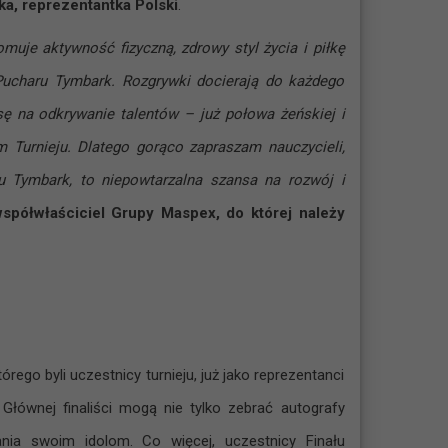
a, reprezentantka Polski
.
muje aktywność fizyczną, zdrowy styl życia i piłkę
Pucharu Tymbark. Rozgrywki docierają do każdego
sę na odkrywanie talentów – już połowa żeńskiej i
ym Turnieju. Dlatego gorąco zapraszam nauczycieli,
u Tymbark, to niepowtarzalna szansa na rozwój i
współwłaściciel Grupy Maspex, do której należy
rego byli uczestnicy turnieju, już jako reprezentanci
Głównej finaliści mogą nie tylko zebrać autografy
ania swoim idolom. Co więcej, uczestnicy Finału