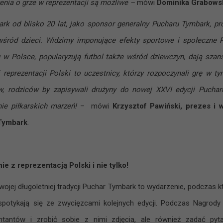
enia o grze w reprezentacji są możliwe –
mówi
Dominika Grabowsk
rk od blisko 20 lat, jako sponsor generalny Pucharu Tymbark, pro
śród dzieci. Widzimy imponujące efekty sportowe i społeczne 
 w Polsce, popularyzują futbol także wśród dziewczyn, dają szan
 reprezentacji Polski to uczestnicy, którzy rozpoczynali grę w t
w, rodziców by zapisywali drużyny do nowej XXVI edycji Puchar
nie piłkarskich marzeń!
– mówi
Krzysztof Pawiński, prezes i 
Tymbark
.
ie z reprezentacją Polski i nie tylko!
wojej długoletniej tradycji Puchar Tymbark to wydarzenie, podczas któ
 spotykają się ze zwycięzcami kolejnych edycji. Podczas Nagrody 
ntantów i zrobić sobie z nimi zdjęcia, ale również zadać pyt