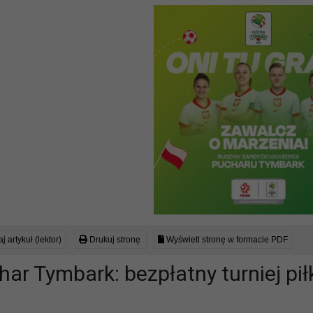
j artykuł (lektor)
Drukuj stronę
Wyświetl stronę w formacie PDF
ar Tymbark: bezpłatny turniej piłk