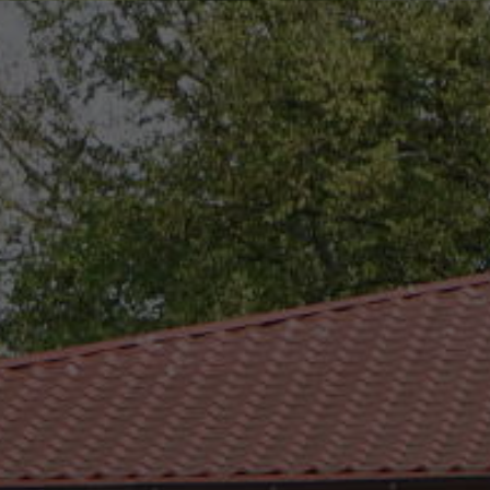
eszków
(0-25) 755 41 01
urzad_gminy@wojcieszkow.pl