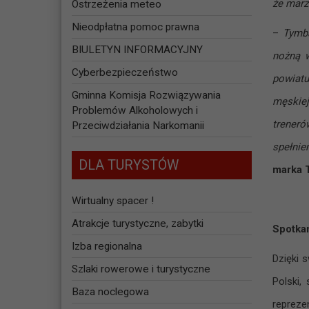
że marz
Ostrzeżenia meteo
Nieodpłatna pomoc prawna
–
Tymba
BIULETYN INFORMACYJNY
nożną w
Cyberbezpieczeństwo
powiatu
Gminna Komisja Rozwiązywania
męskiej
Problemów Alkoholowych i
treneró
Przeciwdziałania Narkomanii
spełnie
DLA TURYSTÓW
marka 
Wirtualny spacer !
Atrakcje turystyczne, zabytki
Spotkan
Izba regionalna
Dzięki s
Szlaki rowerowe i turystyczne
Polski,
Baza noclegowa
repreze