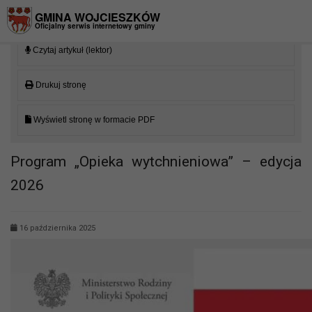
Przejdź do menu
Przejdź do stopki strony
Przejdź do głównej treści strony
GMINA WOJCIESZKÓW
Oficjalny serwis internetowy gminy
Czytaj artykuł (lektor)
Drukuj stronę
Wyświetl stronę w formacie PDF
Program „Opieka wytchnieniowa” – edycja
2026
16 października 2025