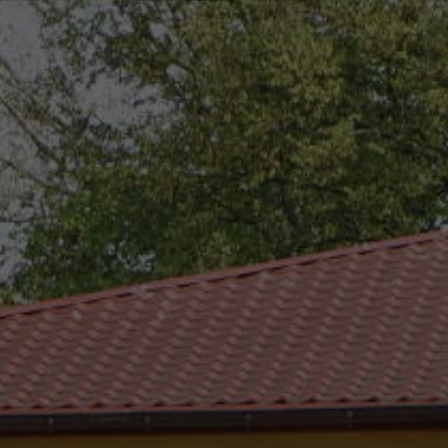
eszków
(0-25) 755 41 01
urzad_gminy@wojcieszkow.pl