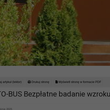
j artykuł (lektor)
Drukuj stronę
Wyświetl stronę w formacie PDF
O-BUS Bezpłatne badanie wzrok
śnia 2025