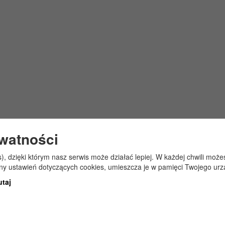
ywatności
s), dzięki którym nasz serwis może działać lepiej. W każdej chwili mo
any ustawień dotyczących cookies, umieszcza je w pamięci Twojego urz
utaj