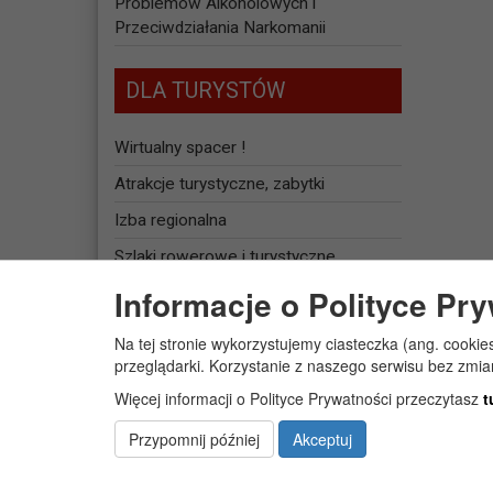
Problemów Alkoholowych i
Przeciwdziałania Narkomanii
DLA TURYSTÓW
Wirtualny spacer !
Atrakcje turystyczne, zabytki
Izba regionalna
Szlaki rowerowe i turystyczne
Informacje o Polityce Pr
Baza noclegowa
Na tej stronie wykorzystujemy ciasteczka (ang. cookie
JEDNOSTKI
przeglądarki. Korzystanie z naszego serwisu bez zmi
ORGANIZACYJNE
Więcej informacji o Polityce Prywatności przeczytasz
t
Żłobek Gminny „PUCHATEK”
Przypomnij później
Akceptuj
Centrum Usług Społecznych w