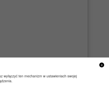
x
żesz wyłączyć ten mechanizm w ustawieniach swojej
ądzenia.