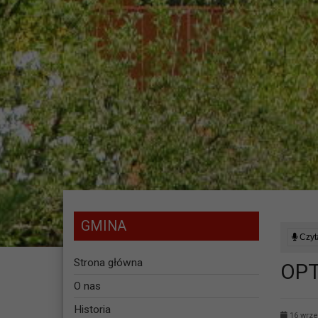
GMINA
Czyta
Strona główna
OPT
O nas
Historia
16 wrze