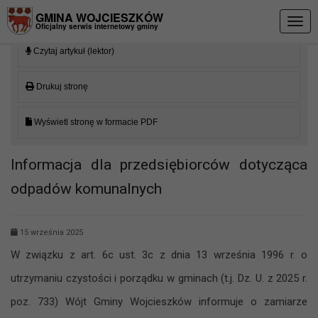
Przejdź do menu
Przejdź do stopki strony
Przejdź do głównej treści strony
GMINA WOJCIESZKÓW
Togg
Oficjalny serwis internetowy gminy
navig
Czytaj artykuł (lektor)
Drukuj stronę
Wyświetl stronę w formacie PDF
Informacja dla przedsiębiorców dotycząca
odpadów komunalnych
15 września 2025
W związku z art. 6c ust. 3c z dnia 13 września 1996 r. o
utrzymaniu czystości i porządku w gminach (t.j. Dz. U. z 2025 r.
poz. 733) Wójt Gminy Wojcieszków informuje o zamiarze