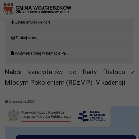
Przejdź do menu
Przejdź do stopki strony
Przejdź do głównej treści strony
GMINA WOJCIESZKÓW
Oficjalny serwis internetowy gminy
Czytaj artykuł (lektor)
Drukuj stronę
Wyświetl stronę w formacie PDF
Nabór kandydatów do Rady Dialogu z
Młodym Pokoleniem (RDzMP) IV kadencji
2 września 2025