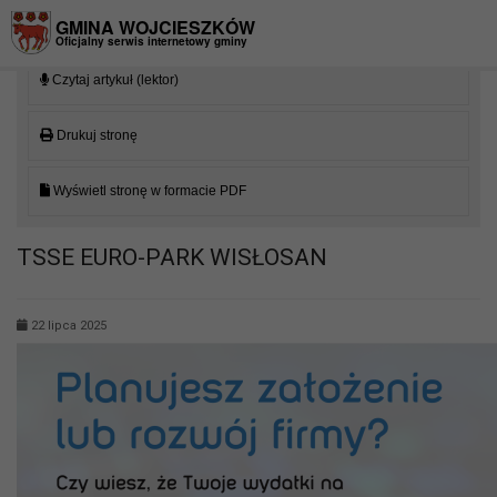
Przejdź do menu
Przejdź do stopki strony
Przejdź do głównej treści strony
GMINA WOJCIESZKÓW
Oficjalny serwis internetowy gminy
Czytaj artykuł (lektor)
Drukuj stronę
Wyświetl stronę w formacie PDF
TSSE EURO-PARK WISŁOSAN
22 lipca 2025