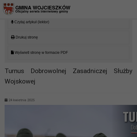
Przejdź do menu
Przejdź do stopki strony
Przejdź do głównej treści strony
GMINA WOJCIESZKÓW
Oficjalny serwis internetowy gminy
Czytaj artykuł (lektor)
Drukuj stronę
Wyświetl stronę w formacie PDF
Turnus Dobrowolnej Zasadniczej Służby
Wojskowej
24 kwietnia 2025