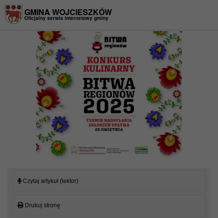
Przejdź do menu
Przejdź do stopki strony
Przejdź do głównej treści strony
GMINA WOJCIESZKÓW
Oficjalny serwis internetowy gminy
Czytaj artykuł (lektor)
Drukuj stronę