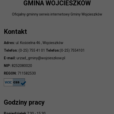
GMINA WOJCIESZKÓW
Oficjalny gminny serwis internetowy Gminy Wojcieszków
Kontakt
Adres:
ul. Kościelna 46 , Wojcieszków
Telefon:
(0-25) 755 41 01
Telefon:
(0-25) 7554101
E-mail:
urzad_gminy@wojcieszkow.pl
NIP:
8252080020
REGON:
711582530
Godziny pracy
Poniedziałek
7.30 - 15.30