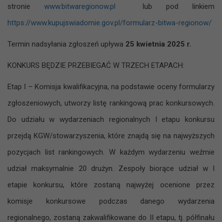
stronie
www.bitwaregionow.pl
lub pod linkiem
https://www.kupujswiadomie.gov.pl/formularz-bitwa-regionow/
Termin nadsyłania zgłoszeń upływa
25 kwietnia 2025 r.
KONKURS BĘDZIE PRZEBIEGAĆ W TRZECH ETAPACH:
Etap I – Komisja kwalifikacyjna, na podstawie oceny formularzy
zgłoszeniowych, utworzy listę rankingową prac konkursowych.
Do udziału w wydarzeniach regionalnych I etapu konkursu
przejdą KGW/stowarzyszenia, które znajdą się na najwyższych
pozycjach list rankingowych. W każdym wydarzeniu weźmie
udział maksymalnie 20 drużyn. Zespoły biorące udział w I
etapie konkursu, które zostaną najwyżej ocenione przez
komisje konkursowe podczas danego wydarzenia
regionalnego, zostaną zakwalifikowane do II etapu, tj. półfinału