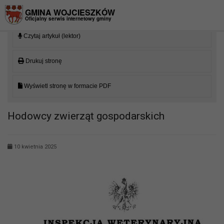
Przejdź do menu
Przejdź do stopki strony
Przejdź do głównej treści strony
GMINA WOJCIESZKÓW
Oficjalny serwis internetowy gminy
Czytaj artykuł (lektor)
Drukuj stronę
Wyświetl stronę w formacie PDF
Hodowcy zwierząt gospodarskich
10 kwietnia 2025