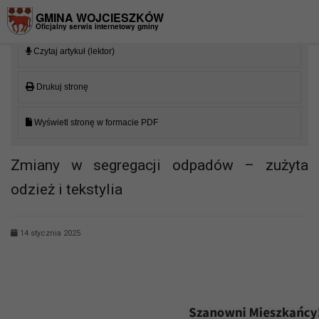
Przejdź do menu
Przejdź do stopki strony
Przejdź do głównej treści strony
GMINA WOJCIESZKÓW
Oficjalny serwis internetowy gminy
Czytaj artykuł (lektor)
Drukuj stronę
Wyświetl stronę w formacie PDF
Zmiany w segregacji odpadów – zużyta
odzież i tekstylia
14 stycznia 2025