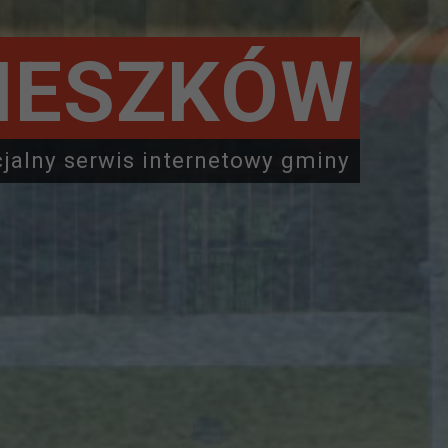
IESZKÓW
cjalny serwis internetowy gminy