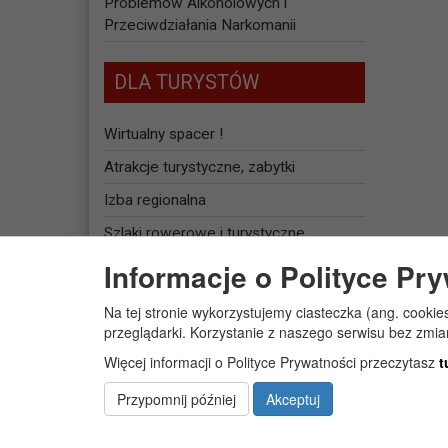
Problemów Alkoholowych i
Przeciwdziałania Narkomanii
DLA TURYSTÓW
Wirtualny spacer !
Atrakcje turystyczne, zabytki
Izba regionalna
Szlaki rowerowe i turystyczne
Informacje o Polityce Pr
Baza noclegowa
Na tej stronie wykorzystujemy ciasteczka (ang. cookie
JEDNOSTKI
przeglądarki. Korzystanie z naszego serwisu bez zmi
ORGANIZACYJNE
Więcej informacji o Polityce Prywatności przeczytasz
t
Żłobek Gminny „PUCHATEK”
Przypomnij później
Akceptuj
Centrum Usług Społecznych w