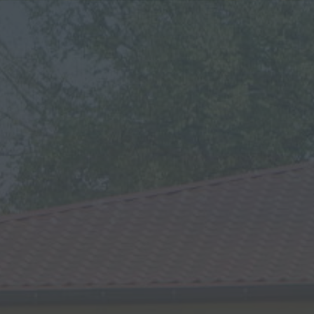
eszków
(0-25) 755 41 01
urzad_gminy@wojcieszkow.pl