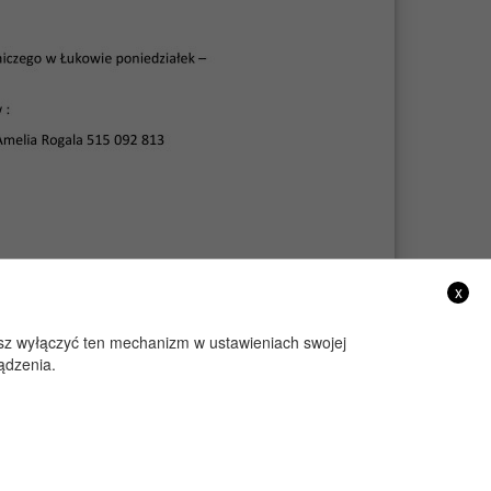
x
żesz wyłączyć ten mechanizm w ustawieniach swojej
ądzenia.