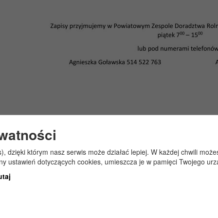
ywatności
s), dzięki którym nasz serwis może działać lepiej. W każdej chwili mo
any ustawień dotyczących cookies, umieszcza je w pamięci Twojego urz
utaj