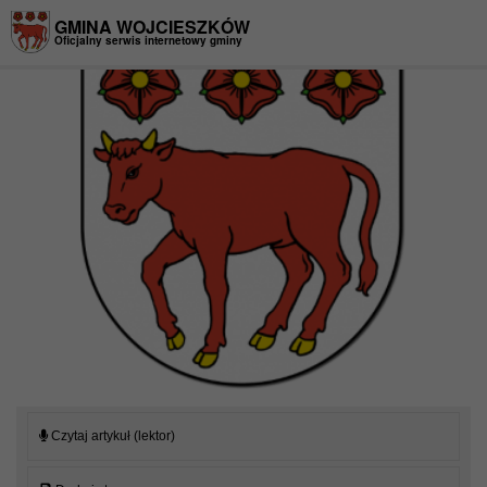
Przejdź do menu
Przejdź do stopki strony
Przejdź do głównej treści strony
GMINA WOJCIESZKÓW
Oficjalny serwis internetowy gminy
Czytaj artykuł (lektor)