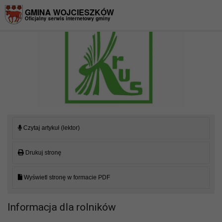
Przejdź do menu
Przejdź do stopki strony
Przejdź do głównej treści strony
GMINA WOJCIESZKÓW
Oficjalny serwis internetowy gminy
Czytaj artykuł (lektor)
Drukuj stronę
Wyświetl stronę w formacie PDF
Informacja dla rolników