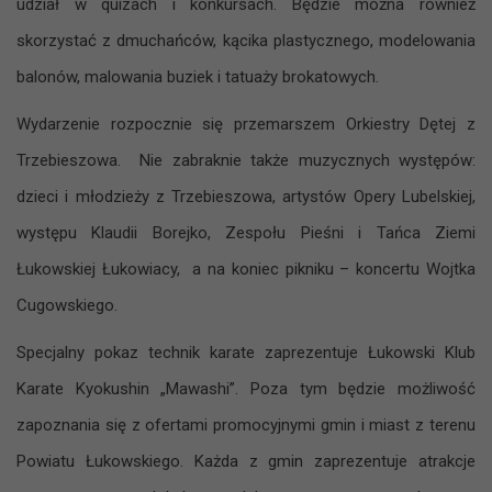
udział w quizach i konkursach. Będzie można również
skorzystać z dmuchańców, kącika plastycznego, modelowania
balonów, malowania buziek i tatuaży brokatowych.
Wydarzenie rozpocznie się przemarszem Orkiestry Dętej z
Trzebieszowa. Nie zabraknie także muzycznych występów:
dzieci i młodzieży z Trzebieszowa, artystów Opery Lubelskiej,
występu Klaudii Borejko, Zespołu Pieśni i Tańca Ziemi
Łukowskiej Łukowiacy, a na koniec pikniku – koncertu Wojtka
Cugowskiego.
Specjalny pokaz technik karate zaprezentuje Łukowski Klub
Karate Kyokushin „Mawashi”. Poza tym będzie możliwość
zapoznania się z ofertami promocyjnymi gmin i miast z terenu
Powiatu Łukowskiego. Każda z gmin zaprezentuje atrakcje