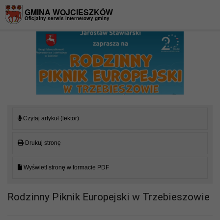
Przejdź do menu
Przejdź do stopki strony
Przejdź do głównej treści strony
GMINA WOJCIESZKÓW
Oficjalny serwis internetowy gminy
Czytaj artykuł (lektor)
Drukuj stronę
Wyświetl stronę w formacie PDF
Rodzinny Piknik Europejski w Trzebieszowie