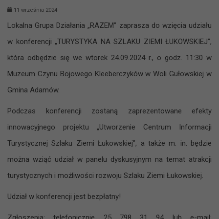
11 września 2024
Lokalna Grupa Działania „RAZEM” zaprasza do wzięcia udziału
w konferencji „TURYSTYKA NA SZLAKU ZIEMI ŁUKOWSKIEJ”,
która odbędzie się we wtorek 24.09.2024 r., o godz. 11:30 w
Muzeum Czynu Bojowego Kleeberczyków w Woli Gułowskiej w
Gmina Adamów.
Podczas konferencji zostaną zaprezentowane efekty
innowacyjnego projektu „Utworzenie Centrum Informacji
Turystycznej Szlaku Ziemi Łukowskiej”, a także m. in. będzie
można wziąć udział w panelu dyskusyjnym na temat atrakcji
turystycznych i możliwości rozwoju Szlaku Ziemi Łukowskiej.
Udział w konferencji jest bezpłatny!
Zgłoszenia: telefonicznie 25 798 31 94 lub e-mail: