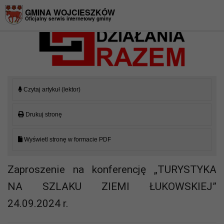
Przejdź do menu
Przejdź do stopki strony
Przejdź do głównej treści strony
GMINA WOJCIESZKÓW
Oficjalny serwis internetowy gminy
Czytaj artykuł (lektor)
Drukuj stronę
Wyświetl stronę w formacie PDF
Zaproszenie na konferencję „TURYSTYKA
NA SZLAKU ZIEMI ŁUKOWSKIEJ”
24.09.2024 r.