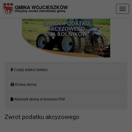
Przejdź do menu
Przejdź do stopki strony
Przejdź do głównej treści strony
GMINA WOJCIESZKÓW
Togg
Oficjalny serwis internetowy gminy
navig
Czytaj artykuł (lektor)
Drukuj stronę
Wyświetl stronę w formacie PDF
Zwrot podatku akcyzowego