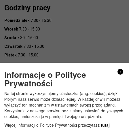
Godziny pracy
Poniedziałek
7.30 - 15.30
Wtorek
7.30 - 15.30
Środa
7.30 - 16.00
Czwartek
7.30 - 15.30
Piątek
7.30 - 15.00
Informacje o Polityce
x
Prywatności
Na tej stronie wykorzystujemy ciasteczka (ang. cookies), dzięki
Copyright © Urząd Gminy Wojcieszków
którym nasz serwis może działać lepiej. W każdej chwili możesz
wyłączyć ten mechanizm w ustawieniach swojej przeglądarki.
Korzystanie z naszego serwisu bez zmiany ustawień dotyczących
cookies, umieszcza je w pamięci Twojego urządzenia.
Więcej informacji o Polityce Prywatności przeczytasz
tutaj