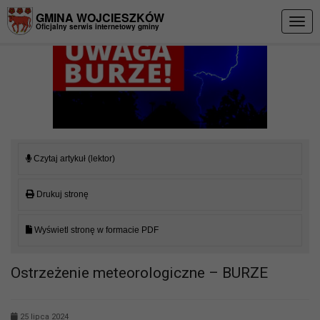
Przejdź do menu
Przejdź do stopki strony
Przejdź do głównej treści strony
GMINA WOJCIESZKÓW
Togg
Oficjalny serwis internetowy gminy
navig
Czytaj artykuł (lektor)
Drukuj stronę
Wyświetl stronę w formacie PDF
Ostrzeżenie meteorologiczne – BURZE
25 lipca 2024