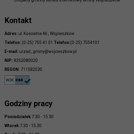
Oficjalny gminny serwis internetowy Gminy Wojcieszków
Kontakt
Adres:
ul. Kościelna 46 , Wojcieszków
Telefon:
(0-25) 755 41 01
Telefon:
(0-25) 7554101
E-mail:
urzad_gminy@wojcieszkow.pl
NIP:
8252080020
REGON:
711582530
Godziny pracy
Poniedziałek
7.30 - 15.30
Wtorek
7.30 - 15.30