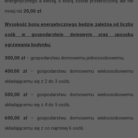
energetycznego a kwotą, o którą został przekroczony, ale nie
mniej niż
20,00 zł.
Wysokość bonu energetycznego będzie zależna od liczby
osób w gospodarstwie domowym oraz sposobu
ogrzewania budynku:
300,00 zł
– gospodarstwu domowemu jednoosobowemu;
400
,
00
zł
– gospodarstwu domowemu wieloosobowemu
składającemu się z 2 do 3 osób;
500,00
zł
– gospodarstwu domowemu wieloosobowemu
składającemu się z 4 do 5 osób;
600,00
zł
– gospodarstwu domowemu wieloosobowemu
składającemu się z co najmniej 6 osób.