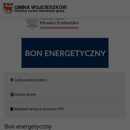
Przejdź do menu
Przejdź do stopki strony
Przejdź do głównej treści strony
GMINA WOJCIESZKÓW
Oficjalny serwis internetowy gminy
Czytaj artykuł (lektor)
Drukuj stronę
Wyświetl stronę w formacie PDF
Bon energetyczny