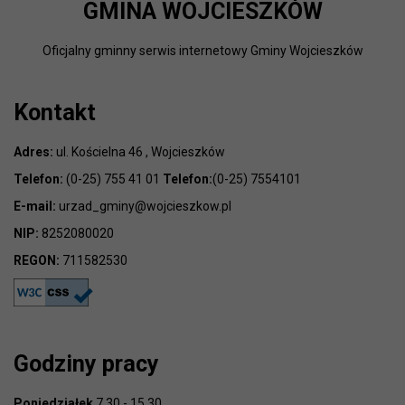
GMINA WOJCIESZKÓW
Oficjalny gminny serwis internetowy Gminy Wojcieszków
Kontakt
Adres:
ul. Kościelna 46 , Wojcieszków
Telefon:
(0-25) 755 41 01
Telefon:
(0-25) 7554101
E-mail:
urzad_gminy@wojcieszkow.pl
NIP:
8252080020
REGON:
711582530
Godziny pracy
Poniedziałek
7.30 - 15.30