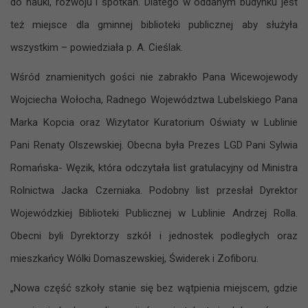
do nauki, rozwoju i spotkań. Dlatego w oddanym budynku jest
też miejsce dla gminnej biblioteki publicznej aby służyła
wszystkim – powiedziała p. A. Cieślak.
Wśród znamienitych gości nie zabrakło Pana Wicewojewody
Wojciecha Wołocha, Radnego Województwa Lubelskiego Pana
Marka Kopcia oraz Wizytator Kuratorium Oświaty w Lublinie
Pani Renaty Olszewskiej. Obecna była Prezes LGD Pani Sylwia
Romańska- Węzik, która odczytała list gratulacyjny od Ministra
Rolnictwa Jacka Czerniaka. Podobny list przesłał Dyrektor
Wojewódzkiej Biblioteki Publicznej w Lublinie Andrzej Rolla.
Obecni byli Dyrektorzy szkół i jednostek podległych oraz
mieszkańcy Wólki Domaszewskiej, Świderek i Zofiboru.
„Nowa część szkoły stanie się bez wątpienia miejscem, gdzie