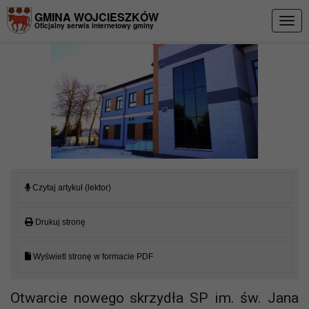
Przejdź do menu
Przejdź do stopki strony
Przejdź do głównej treści strony
GMINA WOJCIESZKÓW
Togg
Oficjalny serwis internetowy gminy
navig
Czytaj artykuł (lektor)
Drukuj stronę
Wyświetl stronę w formacie PDF
Otwarcie nowego skrzydła SP im. św. Jana