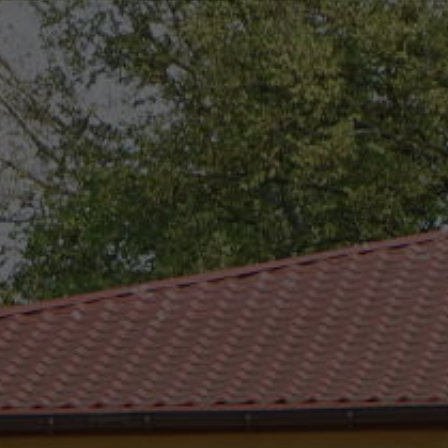
eszków
(0-25) 755 41 01
urzad_gminy@wojcieszkow.pl