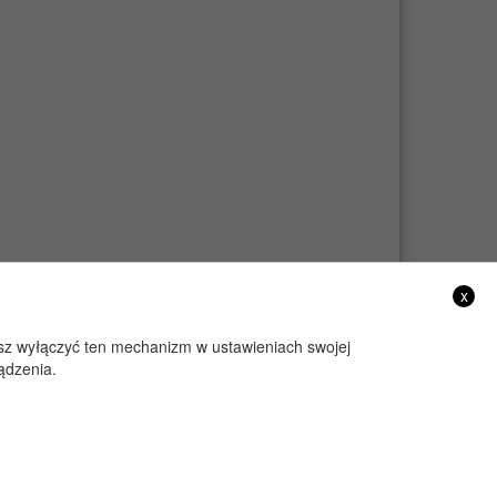
x
żesz wyłączyć ten mechanizm w ustawieniach swojej
ądzenia.