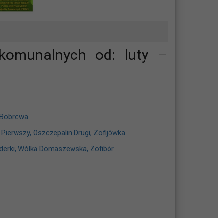
komunalnych od: luty –
a Bobrowa
Pierwszy, Oszczepalin Drugi, Zofijówka
Świderki, Wólka Domaszewska, Zofibór