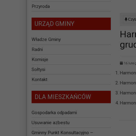
Przyroda
Czyta
URZĄD GMINY
Har
Władze Gminy
gru
Radni
Komisje
16 lute
Sołtysi
Harmon
Kontakt
Harmon
Harmon
DLA MIESZKAŃCÓW
Harmon
Gospodarka odpadami
Usuwanie azbestu
Gminny Punkt Konsultacyjno –