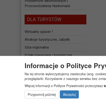
Problemów Alkoholowych i
Przeciwdziałania Narkomanii
DLA TURYSTÓW
Wirtualny spacer !
Atrakcje turystyczne, zabytki
Izba regionalna
Szlaki rowerowe i turystyczne
Informacje o Polityce Pr
Baza noclegowa
Na tej stronie wykorzystujemy ciasteczka (ang. cookie
JEDNOSTKI
przeglądarki. Korzystanie z naszego serwisu bez zmi
ORGANIZACYJNE
Więcej informacji o Polityce Prywatności przeczytasz
t
Żłobek Gminny „PUCHATEK”
Przypomnij później
Akceptuj
Centrum Usług Społecznych w