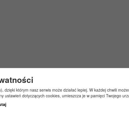
ywatności
s), dzięki którym nasz serwis może działać lepiej. W każdej chwili mo
any ustawień dotyczących cookies, umieszcza je w pamięci Twojego urz
utaj