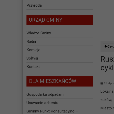
Przyroda
URZĄD GMINY
Władze Gminy
Radni
Czyta
Komisje
Rus
Sołtysi
cyk
Kontakt
DLA MIESZKAŃCÓW
15 styc
Lokaln
Gospodarka odpadami
Łuków,
Usuwanie azbestu
Miasto
Gminny Punkt Konsultacyjno –