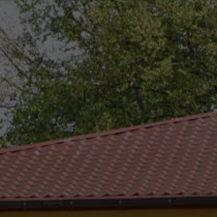
eszków
(0-25) 755 41 01
urzad_gminy@wojcieszkow.pl