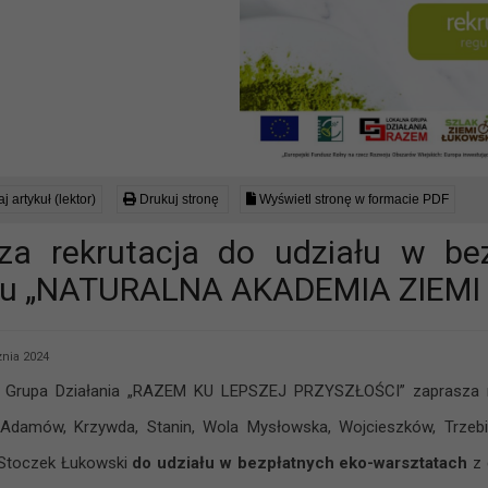
j artykuł (lektor)
Drukuj stronę
Wyświetl stronę w formacie PDF
za rekrutacja do udziału w be
lu „NATURALNA AKADEMIA ZIEMI
znia 2024
a Grupa Działania „RAZEM KU LEPSZEJ PRZYSZŁOŚCI” zaprasza m
 Adamów, Krzywda, Stanin, Wola Mysłowska, Wojcieszków, Trzeb
 Stoczek Łukowski
do udziału w bezpłatnych eko-warsztatach
z