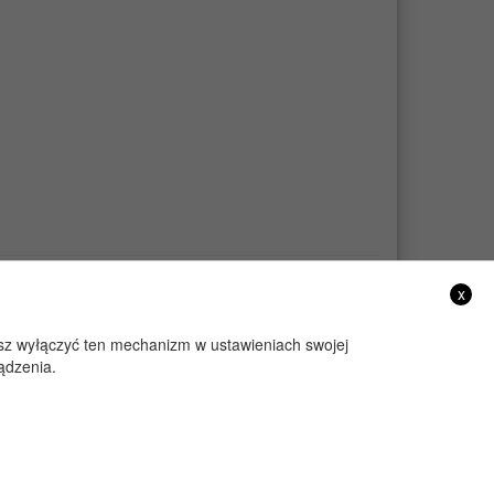
x
żesz wyłączyć ten mechanizm w ustawieniach swojej
ądzenia.