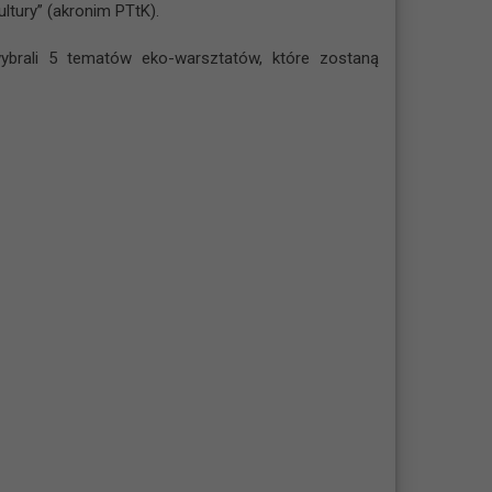
ltury” (akronim PTtK).
wybrali 5 tematów eko-warsztatów, które zostaną