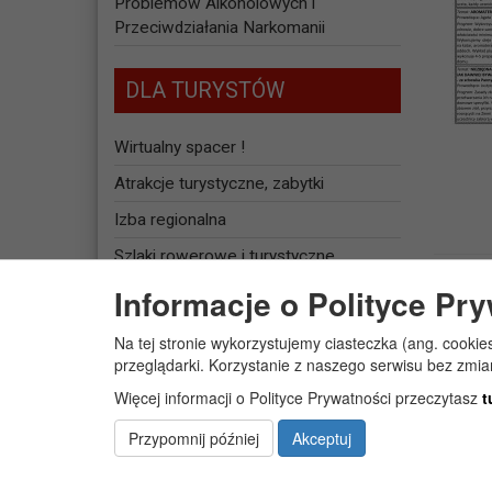
Problemów Alkoholowych i
Przeciwdziałania Narkomanii
DLA TURYSTÓW
Wirtualny spacer !
Atrakcje turystyczne, zabytki
Izba regionalna
Szlaki rowerowe i turystyczne
Informacje o Polityce Pr
Baza noclegowa
Na tej stronie wykorzystujemy ciasteczka (ang. cookie
JEDNOSTKI
przeglądarki. Korzystanie z naszego serwisu bez zmi
ORGANIZACYJNE
Więcej informacji o Polityce Prywatności przeczytasz
t
Żłobek Gminny „PUCHATEK”
Przypomnij później
Akceptuj
Centrum Usług Społecznych w