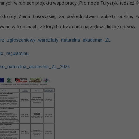
wanych w ramach projektu współpracy „Promocja Turystyki tudzież Ku
zkańcy Ziemi Łukowskiej, za pośrednictwem ankiety on-line, 
owane w 5 gminach, z których otrzymano największą liczbę głosów.
arz_zgłoszeniowy_warsztaty_naturalna_akademia_ZL
o_regulaminu
min_naturalna_akademia_ZL_2024