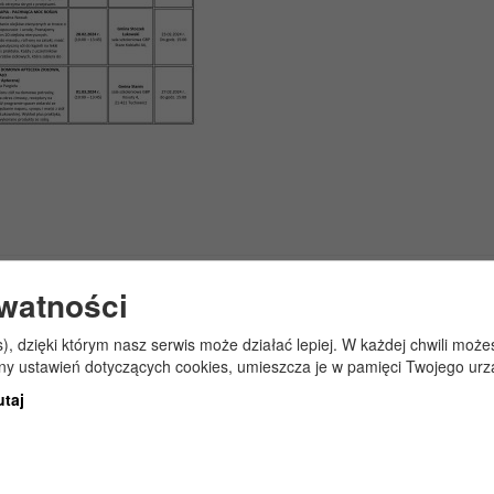
ywatności
s), dzięki którym nasz serwis może działać lepiej. W każdej chwili mo
any ustawień dotyczących cookies, umieszcza je w pamięci Twojego urz
utaj