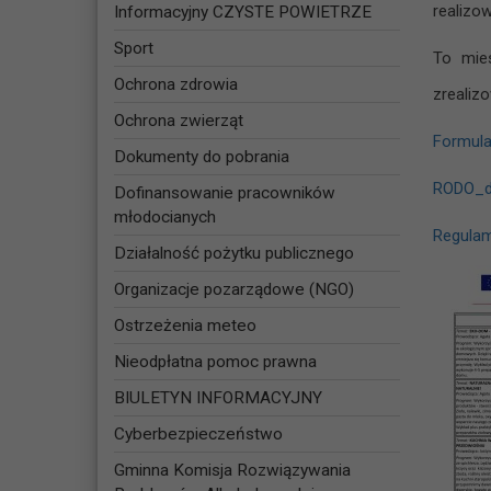
realizo
Informacyjny CZYSTE POWIETRZE
Sport
To mies
Ochrona zdrowia
zrealiz
Ochrona zwierząt
Formul
Dokumenty do pobrania
RODO_d
Dofinansowanie pracowników
młodocianych
Regula
Działalność pożytku publicznego
Organizacje pozarządowe (NGO)
Ostrzeżenia meteo
Nieodpłatna pomoc prawna
BIULETYN INFORMACYJNY
Cyberbezpieczeństwo
Gminna Komisja Rozwiązywania