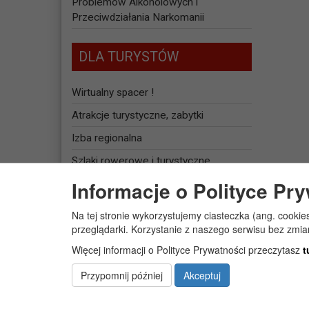
Problemów Alkoholowych i
Przeciwdziałania Narkomanii
DLA TURYSTÓW
Wirtualny spacer !
Atrakcje turystyczne, zabytki
Izba regionalna
Szlaki rowerowe i turystyczne
Informacje o Polityce Pr
Baza noclegowa
Na tej stronie wykorzystujemy ciasteczka (ang. cookie
JEDNOSTKI
przeglądarki. Korzystanie z naszego serwisu bez zmi
ORGANIZACYJNE
Więcej informacji o Polityce Prywatności przeczytasz
t
Żłobek Gminny „PUCHATEK”
Przypomnij później
Akceptuj
Centrum Usług Społecznych w