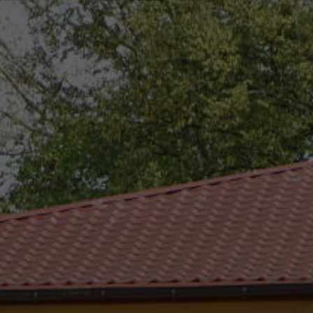
eszków
(0-25) 755 41 01
urzad_gminy@wojcieszkow.pl