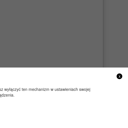
x
żesz wyłączyć ten mechanizm w ustawieniach swojej
ądzenia.