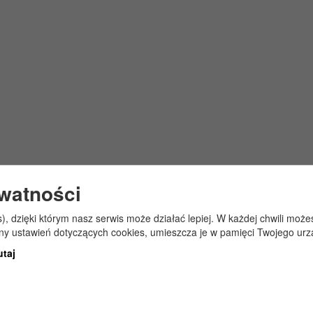
ywatności
s), dzięki którym nasz serwis może działać lepiej. W każdej chwili mo
any ustawień dotyczących cookies, umieszcza je w pamięci Twojego urz
utaj