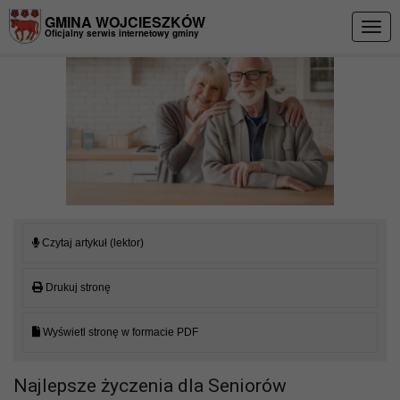
Przejdź do menu
Przejdź do stopki strony
Przejdź do głównej treści strony
GMINA WOJCIESZKÓW
Togg
Oficjalny serwis internetowy gminy
navig
Czytaj artykuł (lektor)
Drukuj stronę
Wyświetl stronę w formacie PDF
Najlepsze życzenia dla Seniorów