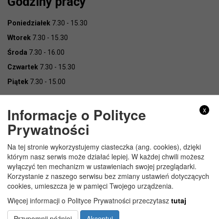
Godziny pracy
Poniedziałek
7.30 - 15.30
Wtorek
7.30 - 15.30
Środa
7.30 - 16.00
Czwartek
7.30 - 15.30
Piątek
7.30 - 15.00
Informacje o Polityce
x
Prywatności
Na tej stronie wykorzystujemy ciasteczka (ang. cookies), dzięki
Copyright © Urząd Gminy Wojcieszków
którym nasz serwis może działać lepiej. W każdej chwili możesz
wyłączyć ten mechanizm w ustawieniach swojej przeglądarki.
Korzystanie z naszego serwisu bez zmiany ustawień dotyczących
cookies, umieszcza je w pamięci Twojego urządzenia.
Więcej informacji o Polityce Prywatności przeczytasz
tutaj
Przypomnij później
Akceptuj