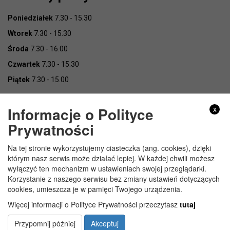
Poniedziałek
7.30 - 15.30
Wtorek
7.30 - 15.30
Środa
7.30 - 16.00
Czwartek
7.30 - 15.30
Piątek
7.30 - 15.00
Informacje o Polityce
x
Prywatności
Na tej stronie wykorzystujemy ciasteczka (ang. cookies), dzięki
Copyright © Urząd Gminy Wojcieszków
którym nasz serwis może działać lepiej. W każdej chwili możesz
wyłączyć ten mechanizm w ustawieniach swojej przeglądarki.
Korzystanie z naszego serwisu bez zmiany ustawień dotyczących
cookies, umieszcza je w pamięci Twojego urządzenia.
Więcej informacji o Polityce Prywatności przeczytasz
tutaj
Przypomnij później
Akceptuj