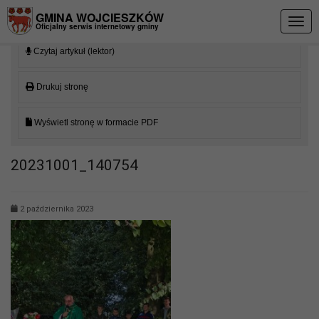
Przejdź do menu
Przejdź do stopki strony
Przejdź do głównej treści strony
GMINA WOJCIESZKÓW
Togg
Oficjalny serwis internetowy gminy
navig
Czytaj artykuł (lektor)
Drukuj stronę
Wyświetl stronę w formacie PDF
20231001_140754
2 października 2023