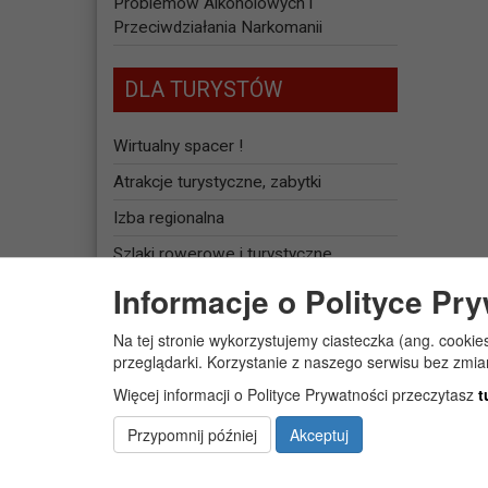
Problemów Alkoholowych i
Przeciwdziałania Narkomanii
DLA TURYSTÓW
Wirtualny spacer !
Atrakcje turystyczne, zabytki
Izba regionalna
Szlaki rowerowe i turystyczne
Informacje o Polityce Pr
Baza noclegowa
Na tej stronie wykorzystujemy ciasteczka (ang. cookie
JEDNOSTKI
przeglądarki. Korzystanie z naszego serwisu bez zmi
ORGANIZACYJNE
Więcej informacji o Polityce Prywatności przeczytasz
t
Żłobek Gminny „PUCHATEK”
Przypomnij później
Akceptuj
Centrum Usług Społecznych w