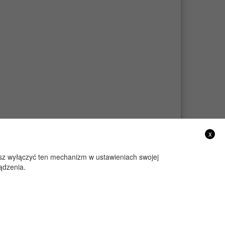
x
żesz wyłączyć ten mechanizm w ustawieniach swojej
ądzenia.