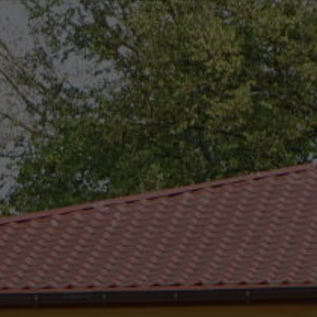
eszków
(0-25) 755 41 01
urzad_gminy@wojcieszkow.pl