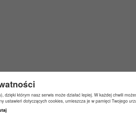
ywatności
s), dzięki którym nasz serwis może działać lepiej. W każdej chwili mo
any ustawień dotyczących cookies, umieszcza je w pamięci Twojego urz
utaj