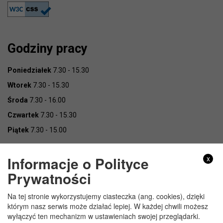
Godziny pracy
Poniedziałek
7.30 - 15.30
Wtorek
7.30 - 15.30
Środa
7.30 - 16.00
Czwartek
7.30 - 15.30
Piątek
7.30 - 15.00
Informacje o Polityce
x
Prywatności
Na tej stronie wykorzystujemy ciasteczka (ang. cookies), dzięki
Copyright © Urząd Gminy Wojcieszków
którym nasz serwis może działać lepiej. W każdej chwili możesz
wyłączyć ten mechanizm w ustawieniach swojej przeglądarki.