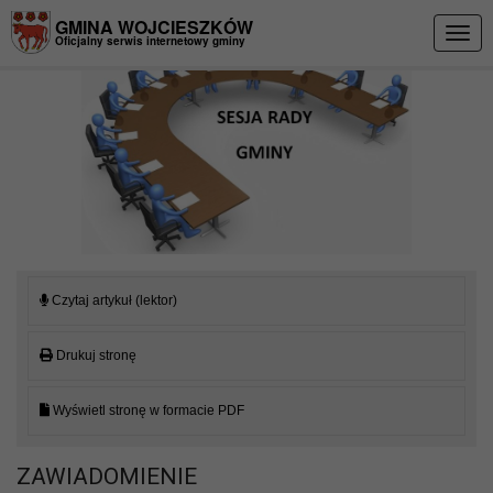
Przejdź do menu
Przejdź do stopki strony
Przejdź do głównej treści strony
GMINA WOJCIESZKÓW
Togg
Oficjalny serwis internetowy gminy
navig
Czytaj artykuł (lektor)
Drukuj stronę
Wyświetl stronę w formacie PDF
ZAWIADOMIENIE