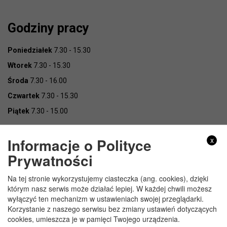
Godziny pracy
Poniedziałek
7.30 - 15.30
Wtorek
7.30 - 15.30
Środa
7.30 - 16.00
Czwartek
7.30 - 15.30
Piątek
7.30 - 15.00
Informacje o Polityce
x
Prywatności
Na tej stronie wykorzystujemy ciasteczka (ang. cookies), dzięki
Copyright © Urząd Gminy Wojcieszków
którym nasz serwis może działać lepiej. W każdej chwili możesz
wyłączyć ten mechanizm w ustawieniach swojej przeglądarki.
Korzystanie z naszego serwisu bez zmiany ustawień dotyczących
cookies, umieszcza je w pamięci Twojego urządzenia.