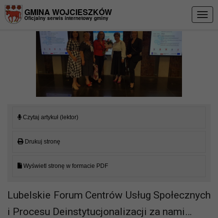
Przejdź do menu
Przejdź do stopki strony
Przejdź do głównej treści strony
GMINA WOJCIESZKÓW
Togg
Oficjalny serwis internetowy gminy
navig
Czytaj artykuł (lektor)
Drukuj stronę
Wyświetl stronę w formacie PDF
Lubelskie Forum Centrów Usług Społecznych
i Procesu Deinstytucjonalizacji za nami…