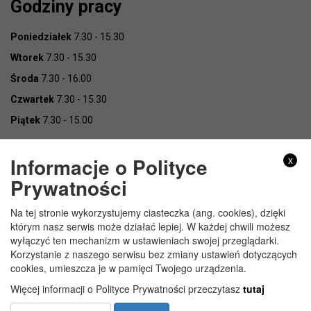
Godziny pracy
Poniedziałek
7.30 - 15.30
Wtorek
7.30 - 15.30
Środa
7.30 - 16.00
Czwartek
7.30 - 15.30
Piątek
7.30 - 15.00
Informacje o Polityce
x
Prywatności
Na tej stronie wykorzystujemy ciasteczka (ang. cookies), dzięki
Copyright © Urząd Gminy Wojcieszków
którym nasz serwis może działać lepiej. W każdej chwili możesz
wyłączyć ten mechanizm w ustawieniach swojej przeglądarki.
Korzystanie z naszego serwisu bez zmiany ustawień dotyczących
cookies, umieszcza je w pamięci Twojego urządzenia.
Więcej informacji o Polityce Prywatności przeczytasz
tutaj