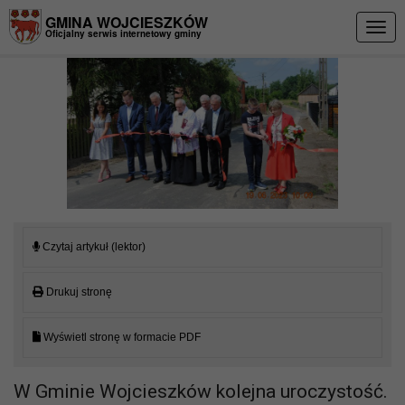
Przejdź do menu
Przejdź do stopki strony
Przejdź do głównej treści strony
GMINA WOJCIESZKÓW
Togg
Oficjalny serwis internetowy gminy
navig
Czytaj artykuł (lektor)
Drukuj stronę
Wyświetl stronę w formacie PDF
W Gminie Wojcieszków kolejna uroczystość.