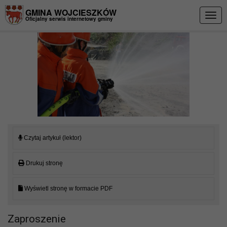
Przejdź do menu
Przejdź do stopki strony
Przejdź do głównej treści strony
GMINA WOJCIESZKÓW
Togg
Oficjalny serwis internetowy gminy
navig
Czytaj artykuł (lektor)
Drukuj stronę
Wyświetl stronę w formacie PDF
Zaproszenie