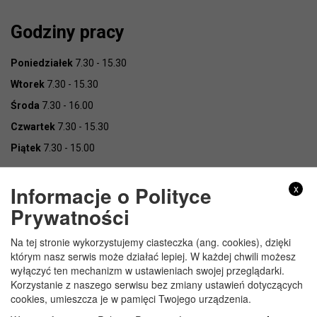
Godziny pracy
Poniedziałek
7.30 - 15.30
Wtorek
7.30 - 15.30
Środa
7.30 - 16.00
Czwartek
7.30 - 15.30
Piątek
7.30 - 15.00
Informacje o Polityce
x
Prywatności
Na tej stronie wykorzystujemy ciasteczka (ang. cookies), dzięki
Copyright © Urząd Gminy Wojcieszków
którym nasz serwis może działać lepiej. W każdej chwili możesz
wyłączyć ten mechanizm w ustawieniach swojej przeglądarki.
Korzystanie z naszego serwisu bez zmiany ustawień dotyczących
cookies, umieszcza je w pamięci Twojego urządzenia.