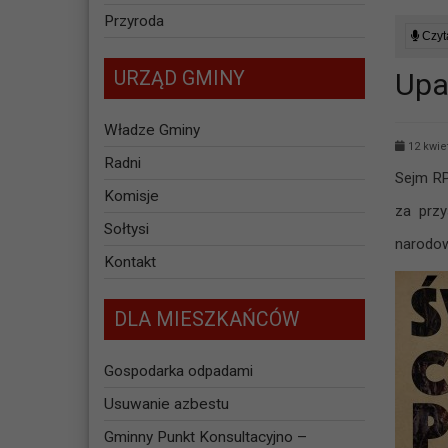
Przyroda
Czyta
URZĄD GMINY
Upa
Władze Gminy
12 kwie
Radni
Sejm RP
Komisje
za prz
Sołtysi
narodow
Kontakt
DLA MIESZKAŃCÓW
Gospodarka odpadami
Usuwanie azbestu
Gminny Punkt Konsultacyjno –