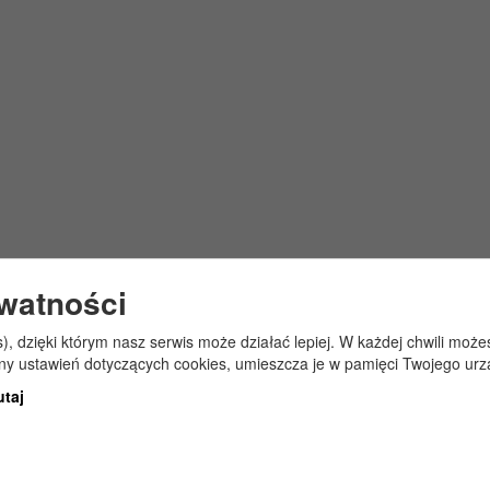
ywatności
s), dzięki którym nasz serwis może działać lepiej. W każdej chwili mo
any ustawień dotyczących cookies, umieszcza je w pamięci Twojego urz
utaj