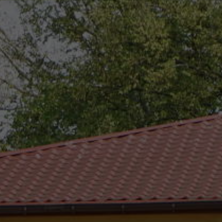
eszków
(0-25) 755 41 01
urzad_gminy@wojcieszkow.pl