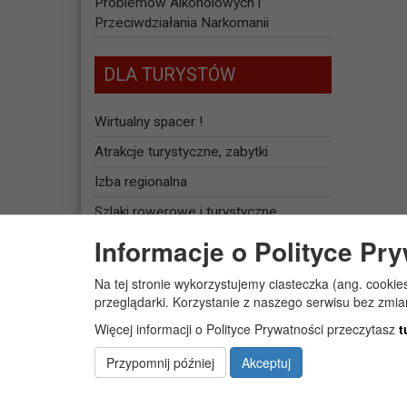
Problemów Alkoholowych i
Przeciwdziałania Narkomanii
DLA TURYSTÓW
Wirtualny spacer !
Atrakcje turystyczne, zabytki
Izba regionalna
Szlaki rowerowe i turystyczne
Informacje o Polityce Pr
Baza noclegowa
Na tej stronie wykorzystujemy ciasteczka (ang. cookie
JEDNOSTKI
przeglądarki. Korzystanie z naszego serwisu bez zmi
ORGANIZACYJNE
Więcej informacji o Polityce Prywatności przeczytasz
t
Żłobek Gminny „PUCHATEK”
Przypomnij później
Akceptuj
Centrum Usług Społecznych w