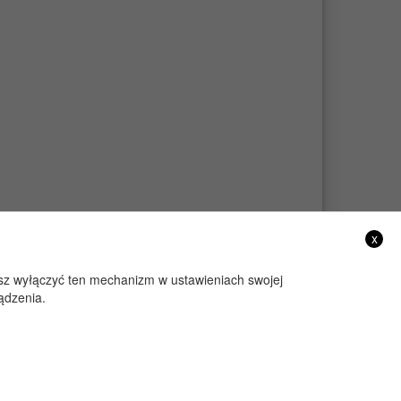
x
żesz wyłączyć ten mechanizm w ustawieniach swojej
ądzenia.