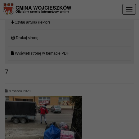
Przejdź do menu
Przejdź do stopki strony
Przejdź do głównej treści strony
GMINA WOJCIESZKÓW
Togg
Oficjalny serwis internetowy gminy
navig
Czytaj artykuł (lektor)
Drukuj stronę
Wyświetl stronę w formacie PDF
7
8 marca 2023