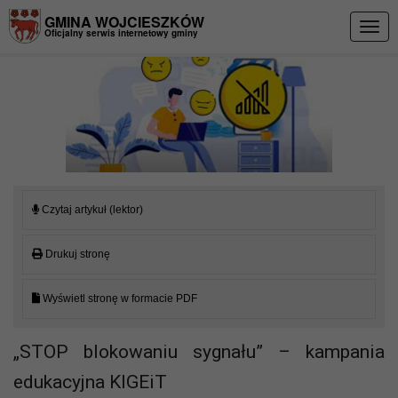
Przejdź do menu
Przejdź do stopki strony
Przejdź do głównej treści strony
GMINA WOJCIESZKÓW
Togg
Oficjalny serwis internetowy gminy
navig
Czytaj artykuł (lektor)
Drukuj stronę
Wyświetl stronę w formacie PDF
„STOP blokowaniu sygnału” – kampania
edukacyjna KIGEiT