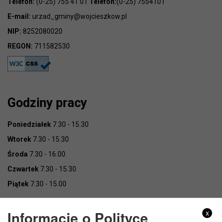
Telefon:
(0-25) 755 41 01
Telefon:
(0-25) 7554101
E-mail:
urzad_gminy@wojcieszkow.pl
NIP:
8252080020
REGON:
711582530
Godziny pracy
Poniedziałek
7.30 - 15.30
Wtorek
7.30 - 15.30
Środa
7.30 - 16.00
Czwartek
7.30 - 15.30
Piątek
7.30 - 15.00
Informacje o Polityce
x