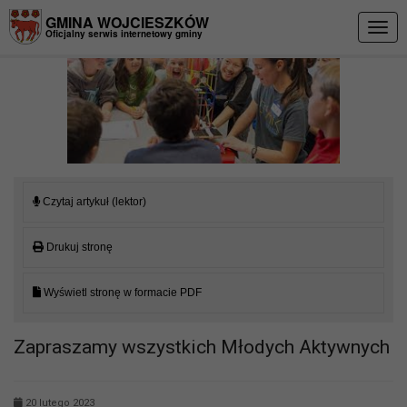
Przejdź do menu
Przejdź do stopki strony
Przejdź do głównej treści strony
GMINA WOJCIESZKÓW
Togg
Oficjalny serwis internetowy gminy
navig
Czytaj artykuł (lektor)
Drukuj stronę
Wyświetl stronę w formacie PDF
Zapraszamy wszystkich Młodych Aktywnych
20 lutego 2023