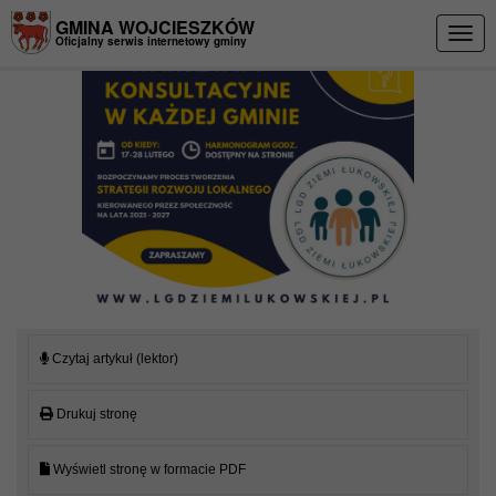
Przejdź do menu
Przejdź do stopki strony
Przejdź do głównej treści strony
GMINA WOJCIESZKÓW
Togg
Oficjalny serwis internetowy gminy
navig
Czytaj artykuł (lektor)
Drukuj stronę
Wyświetl stronę w formacie PDF