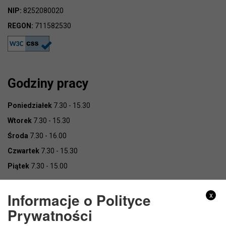
NIP:
8252080020
REGON:
711582530
Godziny pracy
Poniedziałek
7.30 - 15.30
Wtorek
7.30 - 15.30
Środa
7.30 - 16.00
Czwartek
7.30 - 15.30
Piątek
7.30 - 15.00
Informacje o Polityce
x
Prywatności